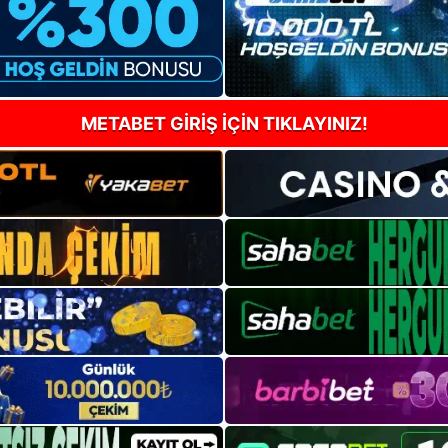
METABET GİRİŞ İÇİN TIKLAYINIZ!