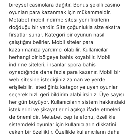
bireysel casinolara dağıtır. Bonus şekilli casino
oyunları para kazanmak için mükemmeldir.
Metabet mobil indirme sitesi yeni fikirlerin
doğduğu bir yerdir. Site çoğunlukla size ekstra
fırsatlar sunar. Kategori bir oyunun nasıl
çalıştığını belirler. Mobil siteler para
kazanmanıza yardımcı olabilir. Kullanıcılar
herhangi bir bölgeye bahis koyabilir. Mobil
indirme siteleri, insanlar spora bahis
oynadığında daha fazla para kazanır. Mobil bir
web sitesine istediğiniz zaman ve yerde
erişilebilir. İstediğiniz kategoriye uyan oyunlar
seçerek hızlı geri bildirim alabilirsiniz. Üye sayısı
her gün büyüyor. Kullanıcıların sistem hakkındaki
isteklerini ve şikayetlerini açıkça ifade etmeleri
de önemlidir. Metabet cep telefonu, özellikle
sistemdeki oyunlar için kullanıcıların dikkatini
çeken bir özelliktir. Özellikle kullanıcıların daha