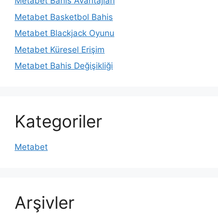
Metabet Bahis Avantajları
Metabet Basketbol Bahis
Metabet Blackjack Oyunu
Metabet Küresel Erişim
Metabet Bahis Değişikliği
Kategoriler
Metabet
Arşivler