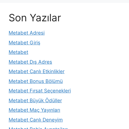
Son Yazılar
Metabet Adresi
Metabet Giriş
Metabet
Metabet Dış Adres
Metabet Canlı Etkinlikler
Metabet Bonus Bölümü
Metabet Fırsat Seçenekleri
Metabet Büyük Ödüller
Metabet Maç Yayınları
Metabet Canlı Deneyim