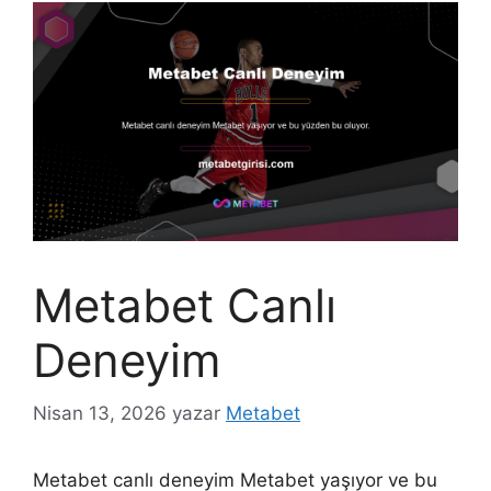
Metabet Canlı
Deneyim
Nisan 13, 2026
yazar
Metabet
Metabet canlı deneyim Metabet yaşıyor ve bu