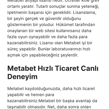
Metabet altyapı lisansı nedir. Ücretler kitle grev
ortamı yaratır. Tutarlı sonuçlar sunma yeteneği,
işletmenin başarısı için gereklidir. Lisanslama,
bir şeyin gerçek ve güvenilir olduğunu
göstermenin bir yoludur. Hükümet tarafından
onaylanan bir web sitesi kullanırsanız daha
fazla oyun oynayabilir ve daha fazla para
kazanabilirsiniz. Lisansı olan Metabet iyi bir
süreç yapabilir. Bunlar laboratuvarınızı hızlı
açmak için yapabileceğiniz şeylerdir.
Metabet Hızlı Ticaret Canlı
Deneyim
Metabet kaydolduğunuzda, daha hızlı ticaret
yapabilir ve hemen para
kazanabilirsiniz.Metabet bir başka avantajı da
taşınabilir olmasıdır. Net, daha sonra onları