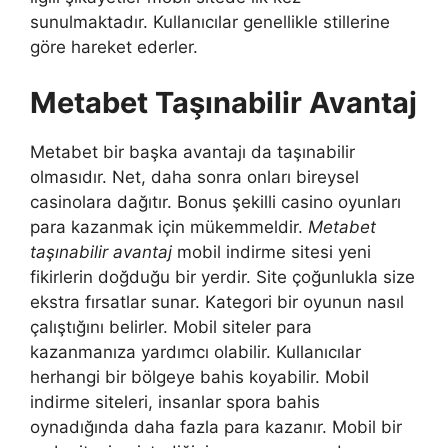
sunulmaktadır. Kullanıcılar genellikle stillerine
göre hareket ederler.
Metabet Taşınabilir Avantaj
Metabet bir başka avantajı da taşınabilir
olmasıdır. Net, daha sonra onları bireysel
casinolara dağıtır. Bonus şekilli casino oyunları
para kazanmak için mükemmeldir.
Metabet
taşınabilir avantaj
mobil indirme sitesi yeni
fikirlerin doğduğu bir yerdir. Site çoğunlukla size
ekstra fırsatlar sunar. Kategori bir oyunun nasıl
çalıştığını belirler. Mobil siteler para
kazanmanıza yardımcı olabilir. Kullanıcılar
herhangi bir bölgeye bahis koyabilir. Mobil
indirme siteleri, insanlar spora bahis
oynadığında daha fazla para kazanır. Mobil bir