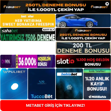
×
METABET GİRİŞ İÇİN TIKLAYINIZ!