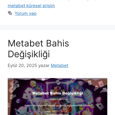
metabet küresel erişim
Yorum yap
Metabet Bahis
Değişikliği
Eylül 20, 2025
yazar
Metabet