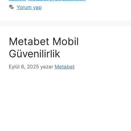
Yorum yap
Metabet Mobil
Güvenilirlik
Eylül 6, 2025
yazar
Metabet