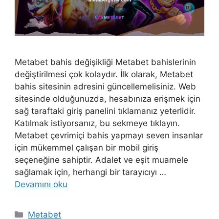
Metabet bahis değişikliği Metabet bahislerinin
değiştirilmesi çok kolaydır. İlk olarak, Metabet
bahis sitesinin adresini güncellemelisiniz. Web
sitesinde olduğunuzda, hesabınıza erişmek için
sağ taraftaki giriş panelini tıklamanız yeterlidir.
Katılmak istiyorsanız, bu sekmeye tıklayın.
Metabet çevrimiçi bahis yapmayı seven insanlar
için mükemmel çalışan bir mobil giriş
seçeneğine sahiptir. Adalet ve eşit muamele
sağlamak için, herhangi bir tarayıcıyı …
Devamını oku
Kategoriler
Metabet