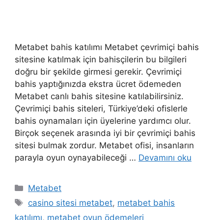
Metabet bahis katılımı Metabet çevrimiçi bahis
sitesine katılmak için bahisçilerin bu bilgileri
doğru bir şekilde girmesi gerekir. Çevrimiçi
bahis yaptığınızda ekstra ücret ödemeden
Metabet canlı bahis sitesine katılabilirsiniz.
Çevrimiçi bahis siteleri, Türkiye’deki ofislerle
bahis oynamaları için üyelerine yardımcı olur.
Birçok seçenek arasında iyi bir çevrimiçi bahis
sitesi bulmak zordur. Metabet ofisi, insanların
parayla oyun oynayabileceği …
Devamını oku
Kategoriler
Metabet
Etiketler
casino sitesi metabet
,
metabet bahis
katılımı
,
metabet oyun ödemeleri