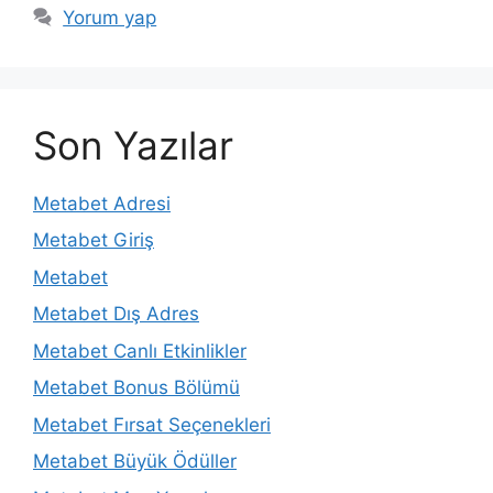
Yorum yap
Son Yazılar
Metabet Adresi
Metabet Giriş
Metabet
Metabet Dış Adres
Metabet Canlı Etkinlikler
Metabet Bonus Bölümü
Metabet Fırsat Seçenekleri
Metabet Büyük Ödüller