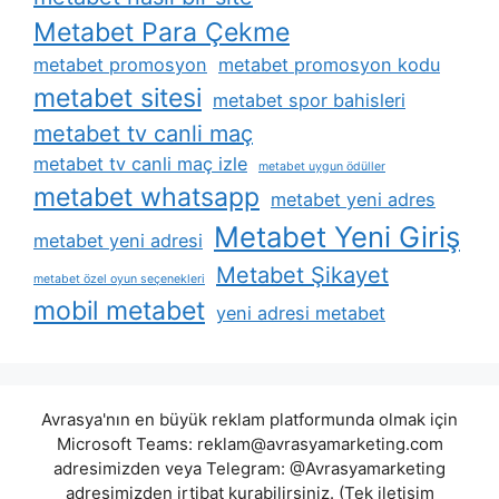
Metabet Para Çekme
metabet promosyon
metabet promosyon kodu
metabet sitesi
metabet spor bahisleri
metabet tv canli maç
metabet tv canli maç izle
metabet uygun ödüller
metabet whatsapp
metabet yeni adres
Metabet Yeni Giriş
metabet yeni adresi
Metabet Şikayet
metabet özel oyun seçenekleri
mobil metabet
yeni adresi metabet
Avrasya'nın en büyük reklam platformunda olmak için
Microsoft Teams:
reklam@avrasyamarketing.com
adresimizden veya Telegram: @Avrasyamarketing
adresimizden irtibat kurabilirsiniz. (Tek iletişim