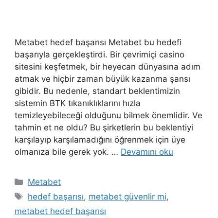
Metabet hedef başarısı Metabet bu hedefi
başarıyla gerçekleştirdi. Bir çevrimiçi casino
sitesini keşfetmek, bir heyecan dünyasına adım
atmak ve hiçbir zaman büyük kazanma şansı
gibidir. Bu nedenle, standart beklentimizin
sistemin BTK tıkanıklıklarını hızla
temizleyebileceği olduğunu bilmek önemlidir. Ve
tahmin et ne oldu? Bu şirketlerin bu beklentiyi
karşılayıp karşılamadığını öğrenmek için üye
olmanıza bile gerek yok. …
Devamını oku
Kategoriler
Metabet
Etiketler
hedef başarısı
,
metabet güvenlir mi
,
metabet hedef başarısı