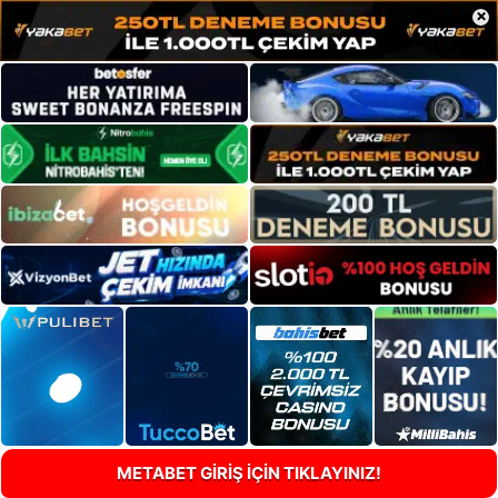
×
METABET GİRİŞ İÇİN TIKLAYINIZ!