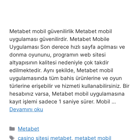
Metabet mobil güvenilirlik Metabet mobil
uygulaması güvenilirdir. Metabet Mobile
Uygulaması Son derece hızlı sayfa açılması ve
donma oyununu, programın web sitesi
altyapısının kalitesi nedeniyle çok takdir
edilmektedir. Aynı şekilde, Metabet mobil
uygulamasında tüm bahis ürünlerine ve oyun
türlerine erişebilir ve hizmeti kullanabilirsiniz. Bir
hesabınız varsa, Metabet mobil uygulamasına
kayıt işlemi sadece 1 saniye sürer. Mobil …
Devamını oku
Kategoriler
Metabet
Etiketler
casino sitesi metabet
,
metabet mobil