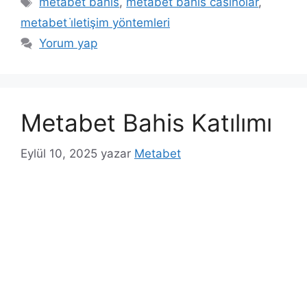
metabet bahis
,
metabet bahis casinolar
,
metabet i̇letişim yöntemleri
Yorum yap
Metabet Bahis Katılımı
Eylül 10, 2025
yazar
Metabet