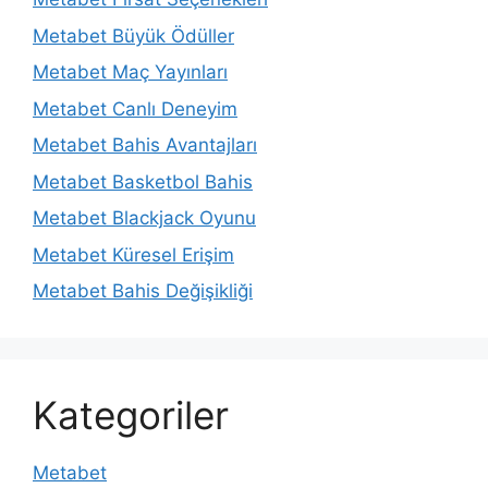
Metabet Büyük Ödüller
Metabet Maç Yayınları
Metabet Canlı Deneyim
Metabet Bahis Avantajları
Metabet Basketbol Bahis
Metabet Blackjack Oyunu
Metabet Küresel Erişim
Metabet Bahis Değişikliği
Kategoriler
Metabet