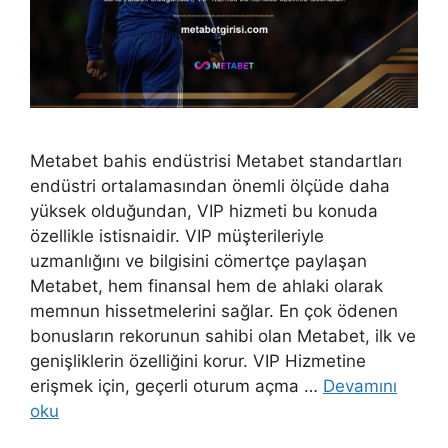
Metabet bahis endüstrisi Metabet standartları
endüstri ortalamasından önemli ölçüde daha
yüksek olduğundan, VIP hizmeti bu konuda
özellikle istisnaidir. VIP müşterileriyle
uzmanlığını ve bilgisini cömertçe paylaşan
Metabet, hem finansal hem de ahlaki olarak
memnun hissetmelerini sağlar. En çok ödenen
bonusların rekorunun sahibi olan Metabet, ilk ve
genişliklerin özelliğini korur. VIP Hizmetine
erişmek için, geçerli oturum açma …
Devamını
oku