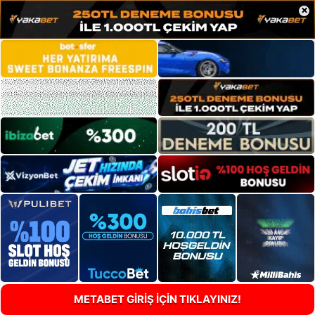
×
METABET GİRİŞ İÇİN TIKLAYINIZ!