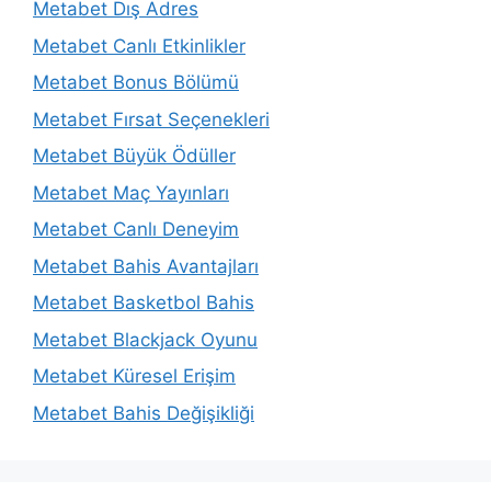
Metabet Dış Adres
Metabet Canlı Etkinlikler
Metabet Bonus Bölümü
Metabet Fırsat Seçenekleri
Metabet Büyük Ödüller
Metabet Maç Yayınları
Metabet Canlı Deneyim
Metabet Bahis Avantajları
Metabet Basketbol Bahis
Metabet Blackjack Oyunu
Metabet Küresel Erişim
Metabet Bahis Değişikliği