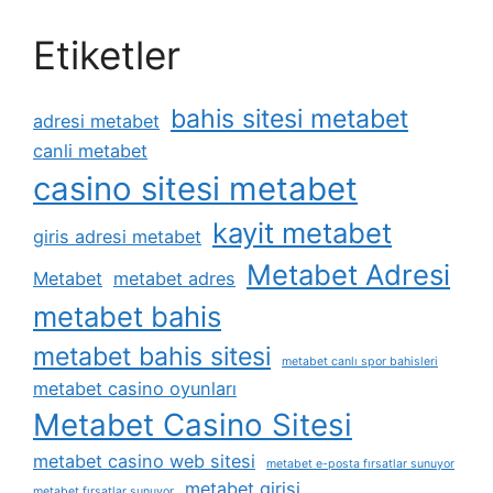
Etiketler
bahis sitesi metabet
adresi metabet
canli metabet
casino sitesi metabet
kayit metabet
giris adresi metabet
Metabet Adresi
Metabet
metabet adres
metabet bahis
metabet bahis sitesi
metabet canlı spor bahisleri
metabet casino oyunları
Metabet Casino Sitesi
metabet casino web sitesi
metabet e-posta fırsatlar sunuyor
metabet girisi
metabet fırsatlar sunuyor