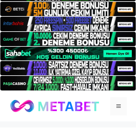
İçeriğe
atla
Menü