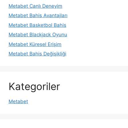
Metabet Canlı Deneyim
Metabet Bahis Avantajları
Metabet Basketbol Bahis
Metabet Blackjack Oyunu
Metabet Küresel Erişim
Metabet Bahis Değişikliği
Kategoriler
Metabet