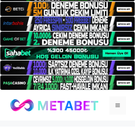
İçeriğe
atla
Menü