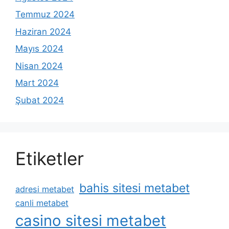
Temmuz 2024
Haziran 2024
Mayıs 2024
Nisan 2024
Mart 2024
Şubat 2024
Etiketler
bahis sitesi metabet
adresi metabet
canli metabet
casino sitesi metabet