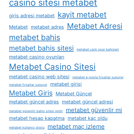
casino sitesi metabet
kayit metabet
giris adresi metabet
Metabet Adresi
Metabet
metabet adres
metabet bahis
metabet bahis sitesi
metabet canlı spor bahisleri
metabet casino oyunları
Metabet Casino Sitesi
metabet casino web sitesi
metabet e-posta fırsatlar sunuyor
metabet girisi
metabet fırsatlar sunuyor
Metabet Giriş
Metabet Güncel
metabet güncel adres
metabet güncel adresi
metabet güvenlir mi
metabet güvenilir bahis sitesi midir
metabet hesap kapatma
metabet kaç oldu
metabet maç izleme
metabet kullanıcı dostu