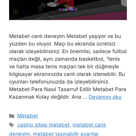
Metabet canlı deneyim Metabet yaşıyor ve bu
yüzden bu oluyor. Maçı bu ekranda ücretsiz
olarak izleyebilirsiniz. En önemlisi, sadece futbol
maçları değil, aynı zamanda basketbol, “tenis
ve hatta masa tenis maçları tek bir düğmeyle
bilgisayar ekranınızda canlı olarak izlenebilir. Bu
oyunları telefonunuzda da izleyebilirsiniz.
Metabet Para Nasıl Tasarruf Edilir Metabet Para
Kazanmak Kolay değildir. Ana …
Devamını oku
Kategoriler
Metabet
Etiketler
casino sitesi metabet
,
metabet canlı
deneyim
,
metabet taşınabilir avantaj