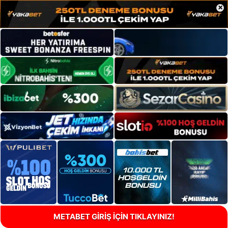
×
METABET GİRİŞ İÇİN TIKLAYINIZ!