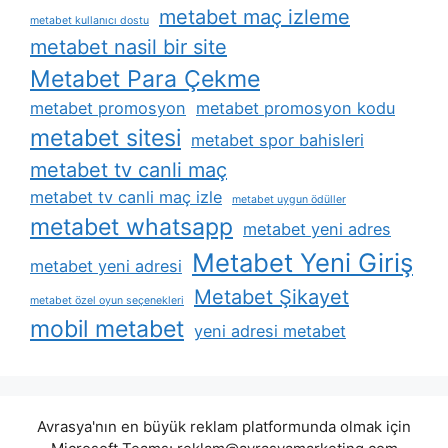
metabet maç izleme
metabet kullanıcı dostu
metabet nasil bir site
Metabet Para Çekme
metabet promosyon
metabet promosyon kodu
metabet sitesi
metabet spor bahisleri
metabet tv canli maç
metabet tv canli maç izle
metabet uygun ödüller
metabet whatsapp
metabet yeni adres
Metabet Yeni Giriş
metabet yeni adresi
Metabet Şikayet
metabet özel oyun seçenekleri
mobil metabet
yeni adresi metabet
Avrasya'nın en büyük reklam platformunda olmak için