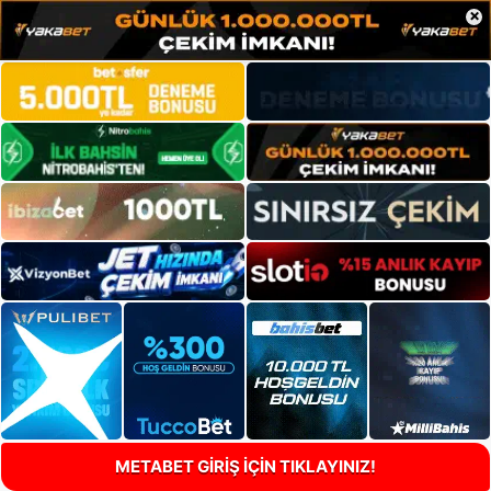
×
METABET GİRİŞ İÇİN TIKLAYINIZ!