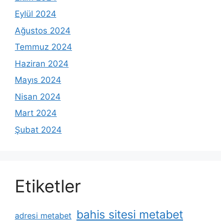
Eylül 2024
Ağustos 2024
Temmuz 2024
Haziran 2024
Mayıs 2024
Nisan 2024
Mart 2024
Şubat 2024
Etiketler
bahis sitesi metabet
adresi metabet