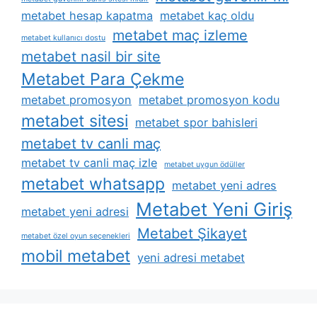
metabet hesap kapatma
metabet kaç oldu
metabet maç izleme
metabet kullanıcı dostu
metabet nasil bir site
Metabet Para Çekme
metabet promosyon
metabet promosyon kodu
metabet sitesi
metabet spor bahisleri
metabet tv canli maç
metabet tv canli maç izle
metabet uygun ödüller
metabet whatsapp
metabet yeni adres
Metabet Yeni Giriş
metabet yeni adresi
Metabet Şikayet
metabet özel oyun seçenekleri
mobil metabet
yeni adresi metabet