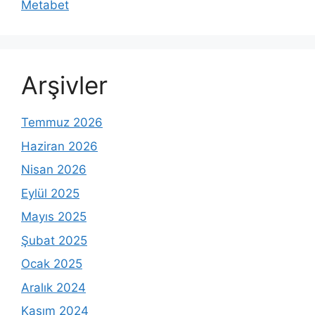
Metabet
Arşivler
Temmuz 2026
Haziran 2026
Nisan 2026
Eylül 2025
Mayıs 2025
Şubat 2025
Ocak 2025
Aralık 2024
Kasım 2024