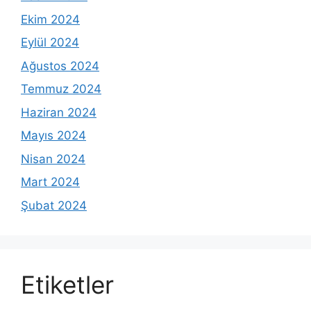
Ekim 2024
Eylül 2024
Ağustos 2024
Temmuz 2024
Haziran 2024
Mayıs 2024
Nisan 2024
Mart 2024
Şubat 2024
Etiketler