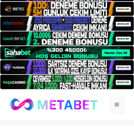
İçeriğe
atla
Menü