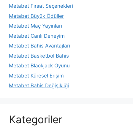
Metabet Fırsat Seçenekleri
Metabet Büyük Ödüller
Metabet Maç Yayınları
Metabet Canlı Deneyim
Metabet Bahis Avantajları
Metabet Basketbol Bahis
Metabet Blackjack Oyunu
Metabet Küresel Erişim
Metabet Bahis Değişikliği
Kategoriler