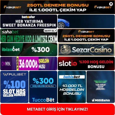
×
METABET GİRİŞ İÇİN TIKLAYINIZ!