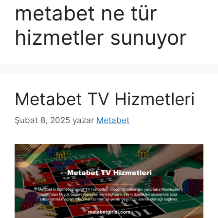
metabet ne tür
hizmetler sunuyor
Metabet TV Hizmetleri
Şubat 8, 2025
yazar
Metabet