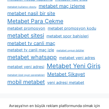
metabet maç izleme
metabet kullanıcı dostu
metabet nasil bir site
Metabet Para Çekme
metabet promosyon
metabet promosyon kodu
metabet sitesi
metabet spor bahisleri
metabet tv canli maç
metabet tv canli maç izle
metabet uygun ödüller
metabet whatsapp
metabet yeni adres
Metabet Yeni Giriş
metabet yeni adresi
Metabet Şikayet
metabet özel oyun seçenekleri
mobil metabet
yeni adresi metabet
Avrasya'nın en büyük reklam platformunda olmak için