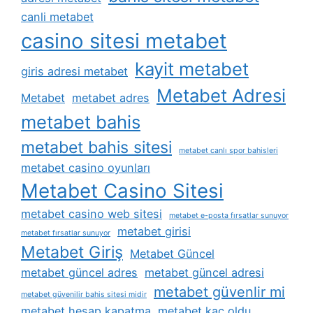
canli metabet
casino sitesi metabet
kayit metabet
giris adresi metabet
Metabet Adresi
Metabet
metabet adres
metabet bahis
metabet bahis sitesi
metabet canlı spor bahisleri
metabet casino oyunları
Metabet Casino Sitesi
metabet casino web sitesi
metabet e-posta fırsatlar sunuyor
metabet girisi
metabet fırsatlar sunuyor
Metabet Giriş
Metabet Güncel
metabet güncel adres
metabet güncel adresi
metabet güvenlir mi
metabet güvenilir bahis sitesi midir
metabet hesap kapatma
metabet kaç oldu