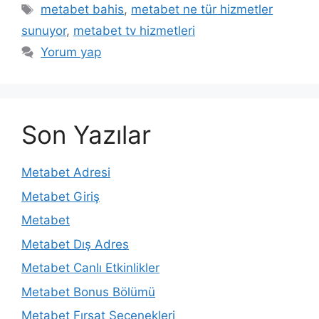
Etiketler
metabet bahis
,
metabet ne tür hizmetler
sunuyor
,
metabet tv hizmetleri
Yorum yap
Son Yazılar
Metabet Adresi
Metabet Giriş
Metabet
Metabet Dış Adres
Metabet Canlı Etkinlikler
Metabet Bonus Bölümü
Metabet Fırsat Seçenekleri