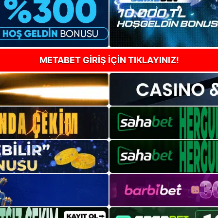
METABET GİRİŞ İÇİN TIKLAYINIZ!