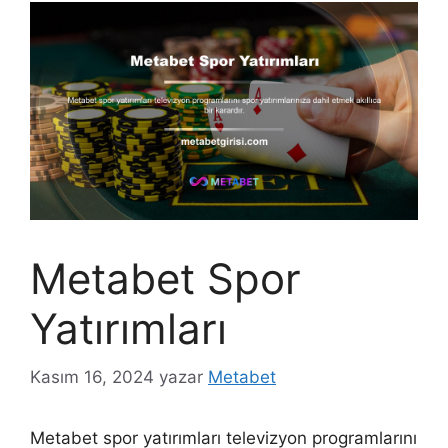
Metabet Spor
Yatırımları
Kasım 16, 2024
yazar
Metabet
Metabet spor yatırımları televizyon programlarını