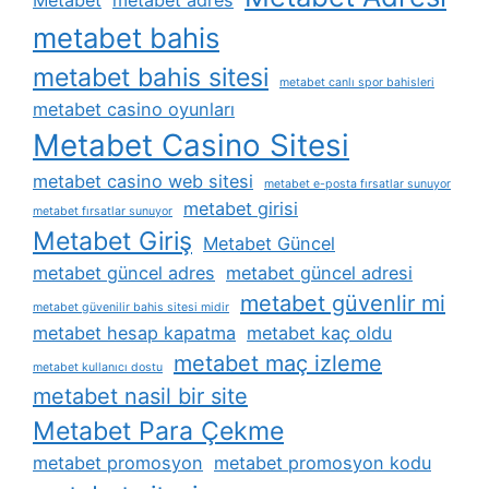
Metabet
metabet adres
metabet bahis
metabet bahis sitesi
metabet canlı spor bahisleri
metabet casino oyunları
Metabet Casino Sitesi
metabet casino web sitesi
metabet e-posta fırsatlar sunuyor
metabet girisi
metabet fırsatlar sunuyor
Metabet Giriş
Metabet Güncel
metabet güncel adres
metabet güncel adresi
metabet güvenlir mi
metabet güvenilir bahis sitesi midir
metabet hesap kapatma
metabet kaç oldu
metabet maç izleme
metabet kullanıcı dostu
metabet nasil bir site
Metabet Para Çekme
metabet promosyon
metabet promosyon kodu