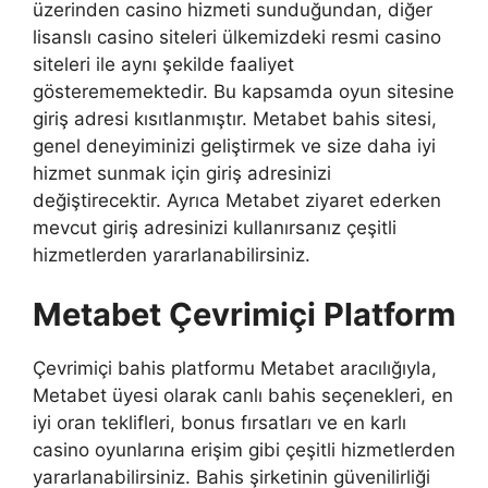
üzerinden casino hizmeti sunduğundan, diğer
lisanslı casino siteleri ülkemizdeki resmi casino
siteleri ile aynı şekilde faaliyet
gösterememektedir. Bu kapsamda oyun sitesine
giriş adresi kısıtlanmıştır. Metabet bahis sitesi,
genel deneyiminizi geliştirmek ve size daha iyi
hizmet sunmak için giriş adresinizi
değiştirecektir. Ayrıca Metabet ziyaret ederken
mevcut giriş adresinizi kullanırsanız çeşitli
hizmetlerden yararlanabilirsiniz.
Metabet Çevrimiçi Platform
Çevrimiçi bahis platformu Metabet aracılığıyla,
Metabet üyesi olarak canlı bahis seçenekleri, en
iyi oran teklifleri, bonus fırsatları ve en karlı
casino oyunlarına erişim gibi çeşitli hizmetlerden
yararlanabilirsiniz. Bahis şirketinin güvenilirliği