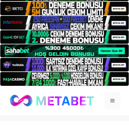
İçeriğe
atla
Menü