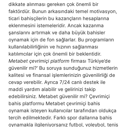
dikkate alınması gereken çok önemli bir
faktördür. Bunun arkasındaki temel motivasyon,
ticari bahisçilerin bu kazançların hesaplarına
eklenmesini istemeleridir. Ancak kazanma
şanslarını artırmak ve daha büyük bahisler
oynamak için de fon sağlarlar. Bu programların
kullanılabilirliğinin ve hızının sağlanması
katılımcılar için çok önemli bir beklentidir.
Metabet çevrimiçi platform
firması Türkiye’de
güvenilir mi?’ Bu soruya sunduğunuz hizmetlerin
kalitesi ve finansal işlemlerinizin güvenilirliği de
cevap verebilir. Ayrıca 7/24 canlı destek ile
maddi yardım alabilir ve gelirinizi takip
edebilirsiniz. Metabet güvenilir mi? Çevrimiçi
bahis platformu Metabet çevrimiçi bahis
oynamak isteyen kullanıcılar tarafından oldukça
tercih edilmektedir. Farklı spor dallarına bahis
oynamakla ilgileniyorsanız futbol, ​​voleybol, tenis