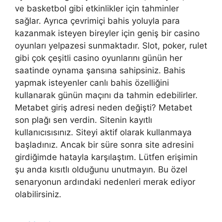
ve basketbol gibi etkinlikler için tahminler
sağlar. Ayrıca çevrimiçi bahis yoluyla para
kazanmak isteyen bireyler için geniş bir casino
oyunları yelpazesi sunmaktadır. Slot, poker, rulet
gibi çok çeşitli casino oyunlarını günün her
saatinde oynama şansına sahipsiniz. Bahis
yapmak isteyenler canlı bahis özelliğini
kullanarak günün maçını da tahmin edebilirler.
Metabet giriş adresi neden değişti? Metabet
son plağı sen verdin. Sitenin kayıtlı
kullanıcısısınız. Siteyi aktif olarak kullanmaya
başladınız. Ancak bir süre sonra site adresini
girdiğimde hatayla karşılaştım. Lütfen erişimin
şu anda kısıtlı olduğunu unutmayın. Bu özel
senaryonun ardındaki nedenleri merak ediyor
olabilirsiniz.