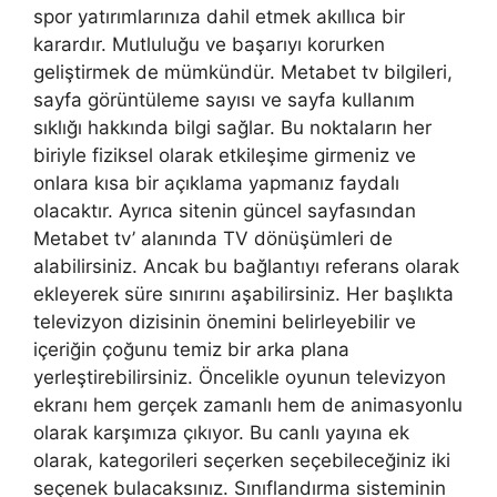
spor yatırımlarınıza dahil etmek akıllıca bir
karardır. Mutluluğu ve başarıyı korurken
geliştirmek de mümkündür. Metabet tv bilgileri,
sayfa görüntüleme sayısı ve sayfa kullanım
sıklığı hakkında bilgi sağlar. Bu noktaların her
biriyle fiziksel olarak etkileşime girmeniz ve
onlara kısa bir açıklama yapmanız faydalı
olacaktır. Ayrıca sitenin güncel sayfasından
Metabet tv’ alanında TV dönüşümleri de
alabilirsiniz. Ancak bu bağlantıyı referans olarak
ekleyerek süre sınırını aşabilirsiniz. Her başlıkta
televizyon dizisinin önemini belirleyebilir ve
içeriğin çoğunu temiz bir arka plana
yerleştirebilirsiniz. Öncelikle oyunun televizyon
ekranı hem gerçek zamanlı hem de animasyonlu
olarak karşımıza çıkıyor. Bu canlı yayına ek
olarak, kategorileri seçerken seçebileceğiniz iki
seçenek bulacaksınız. Sınıflandırma sisteminin