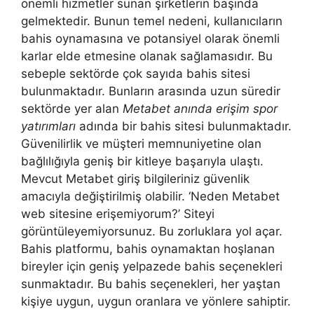
önemli hizmetler sunan şirketlerin başında
gelmektedir. Bunun temel nedeni, kullanıcıların
bahis oynamasına ve potansiyel olarak önemli
karlar elde etmesine olanak sağlamasıdır. Bu
sebeple sektörde çok sayıda bahis sitesi
bulunmaktadır. Bunların arasında uzun süredir
sektörde yer alan
Metabet anında erişim spor
yatırımları
adında bir bahis sitesi bulunmaktadır.
Güvenilirlik ve müşteri memnuniyetine olan
bağlılığıyla geniş bir kitleye başarıyla ulaştı.
Mevcut Metabet giriş bilgileriniz güvenlik
amacıyla değiştirilmiş olabilir. ‘Neden Metabet
web sitesine erişemiyorum?’ Siteyi
görüntüleyemiyorsunuz. Bu zorluklara yol açar.
Bahis platformu, bahis oynamaktan hoşlanan
bireyler için geniş yelpazede bahis seçenekleri
sunmaktadır. Bu bahis seçenekleri, her yaştan
kişiye uygun, uygun oranlara ve yönlere sahiptir.