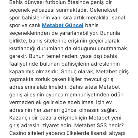
Bahis dünyası futbolun ötesinde geniş bir
seçenek yelpazesi sunmaktadır. Geleneksel
spor bahislerinin yanı sıra artık meraklılar sanal
spor ve canlı
Metabet Güncel
bahis
seçeneklerinden de yararlanabiliyor. Bununla
birlikte, bahis sitelerine erişimin geçici olarak
kısıtlandığı durumların da olduğunu unutmamak
gerekir. Bunun temel nedeni yasa dışı bahis
faaliyetinde bulunan bahisçilerin adreslerinin
kapatılmış olmasıdır. Sonuç olarak, Metabet giriş
yapmakta zorluk çeken kişiler mevcut giriş
adreslerini alabilmelidir. Bahis sitesi Metabet
geniş ailesinin oyuncu memnuniyetinden ödün
vermeden ek gelir elde edebilmesi için ev
adresinin her zaman güncel olmasını sağlar.
Kazançlı bir pazara erişmek için Metabet yeni
giriş adresini ziyaret edin. Metabet SSS nedir?
Casino siteleri yabancı ülkelerde lisanslı altyapı