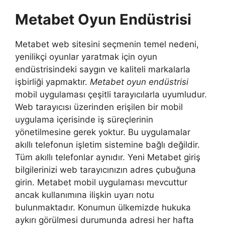
Metabet Oyun Endüstrisi
Metabet web sitesini seçmenin temel nedeni,
yenilikçi oyunlar yaratmak için oyun
endüstrisindeki saygın ve kaliteli markalarla
işbirliği yapmaktır.
Metabet oyun endüstrisi
mobil uygulaması çeşitli tarayıcılarla uyumludur.
Web tarayıcısı üzerinden erişilen bir mobil
uygulama içerisinde iş süreçlerinin
yönetilmesine gerek yoktur. Bu uygulamalar
akıllı telefonun işletim sistemine bağlı değildir.
Tüm akıllı telefonlar aynıdır. Yeni Metabet giriş
bilgilerinizi web tarayıcınızın adres çubuğuna
girin. Metabet mobil uygulaması mevcuttur
ancak kullanımına ilişkin uyarı notu
bulunmaktadır. Konumun ülkemizde hukuka
aykırı görülmesi durumunda adresi her hafta