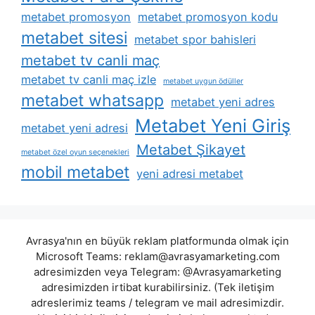
metabet promosyon
metabet promosyon kodu
metabet sitesi
metabet spor bahisleri
metabet tv canli maç
metabet tv canli maç izle
metabet uygun ödüller
metabet whatsapp
metabet yeni adres
Metabet Yeni Giriş
metabet yeni adresi
Metabet Şikayet
metabet özel oyun seçenekleri
mobil metabet
yeni adresi metabet
Avrasya'nın en büyük reklam platformunda olmak için
Microsoft Teams:
reklam@avrasyamarketing.com
adresimizden veya Telegram: @Avrasyamarketing
adresimizden irtibat kurabilirsiniz. (Tek iletişim
adreslerimiz teams / telegram ve mail adresimizdir.