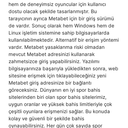
hem de deneyimsiz oyuncular için kullanıcı
dostu olacak şekilde tasarlanmıştır. Bu
tarayıcının ayrıca Metabet için bir giriş sürümü
de vardır. Sonuç olarak hem Windows hem de
Linux işletim sistemine sahip bilgisayarlarda
kullanılabilmektedir. Alternatif bir erişim yöntemi
vardır. Metabet yasaklanma riski olmadan
mevcut Metabet adresinizi kullanarak
zahmetsizce giriş yapabilirsiniz. Yazılımı
bilgisayarınıza başarıyla yükledikten sonra, web
sitesine erişmek için tıklayabileceğiniz yeni
Metabet giriş adresinize bir bağlantı
göreceksiniz. Dünyanın en iyi spor bahis
sitelerinden biri olan spor bahis sitelerimiz,
uygun oranlar ve yüksek bahis limitleriyle çok
çeşitli oyunlara erişmenizi sağlar. Bu konuda
kolay ve güvenli bir şekilde bahis
oynayabilirsiniz. Her gün çok sayıda spor