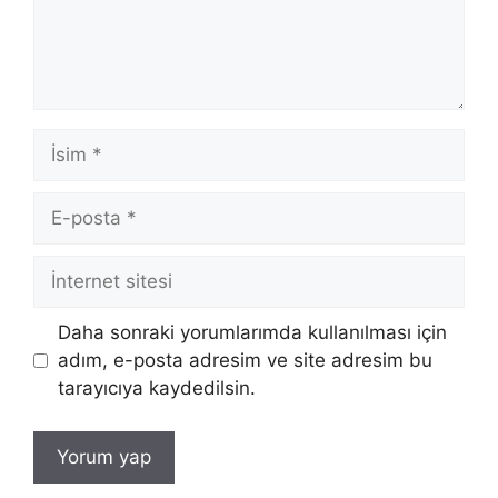
İsim
E-
posta
İnternet
sitesi
Daha sonraki yorumlarımda kullanılması için
adım, e-posta adresim ve site adresim bu
tarayıcıya kaydedilsin.