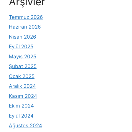
Arşivler
Temmuz 2026
Haziran 2026
Nisan 2026
Eylül 2025
Mayıs 2025
Şubat 2025
Ocak 2025
Aralık 2024
Kasım 2024
Ekim 2024
Eylül 2024
Ağustos 2024