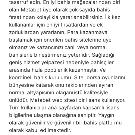
tasarruf edin. En iyi bahis mağazalarından biri
olan Metabet üye olarak çok sayıda bahis
fırsatından kolaylıkla yararlanabilirsiniz. İlk kez
kullananlar için en iyi fırsatlardan ve ek
zorluklardan yararlanın. Para kazanmaya
başlamak için önerilen bahis sitelerine üye
olmanız ve kazancınızı canlı veya normal
bahislerle birleştirmeniz yeterlidir. Sağladığı
geniş hizmet yelpazesi nedeniyle bahisçiler
arasında hızla popülerlik kazanmıştır. Ve
koordineli bahis kurulumu. Site, borsa oyunlarını
bünyesine katarak onu rakiplerinden ayıran
normal altyapısının olağanüstü kalitesiyle
ünlüdür. Metabet web sitesi bir lisans kullanıyor.
Tüm kullanıcılar ana sayfadan kapsamlı lisans
bilgilerine ulaşma olanağına sahiptir. Yaygın
olarak güvenilir ve güvenilir bir bahis platformu
olarak kabul edilmektedir.