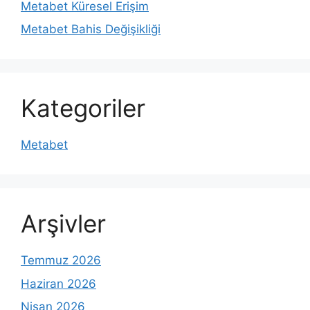
Metabet Küresel Erişim
Metabet Bahis Değişikliği
Kategoriler
Metabet
Arşivler
Temmuz 2026
Haziran 2026
Nisan 2026