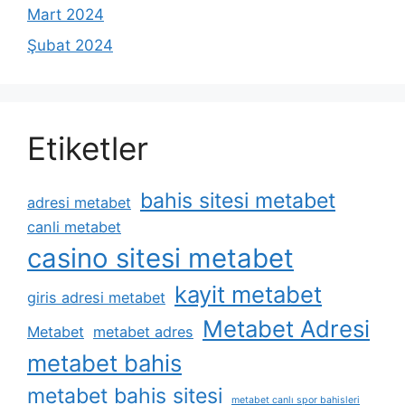
Mart 2024
Şubat 2024
Etiketler
bahis sitesi metabet
adresi metabet
canli metabet
casino sitesi metabet
kayit metabet
giris adresi metabet
Metabet Adresi
Metabet
metabet adres
metabet bahis
metabet bahis sitesi
metabet canlı spor bahisleri