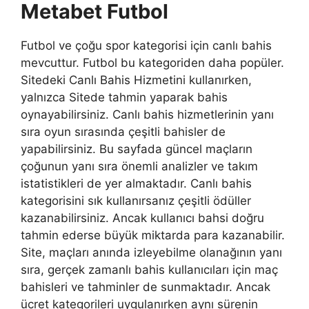
Metabet Futbol
Futbol ve çoğu spor kategorisi için canlı bahis
mevcuttur. Futbol bu kategoriden daha popüler.
Sitedeki Canlı Bahis Hizmetini kullanırken,
yalnızca Sitede tahmin yaparak bahis
oynayabilirsiniz. Canlı bahis hizmetlerinin yanı
sıra oyun sırasında çeşitli bahisler de
yapabilirsiniz. Bu sayfada güncel maçların
çoğunun yanı sıra önemli analizler ve takım
istatistikleri de yer almaktadır. Canlı bahis
kategorisini sık kullanırsanız çeşitli ödüller
kazanabilirsiniz. Ancak kullanıcı bahsi doğru
tahmin ederse büyük miktarda para kazanabilir.
Site, maçları anında izleyebilme olanağının yanı
sıra, gerçek zamanlı bahis kullanıcıları için maç
bahisleri ve tahminler de sunmaktadır. Ancak
ücret kategorileri uygulanırken aynı sürenin