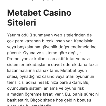
Metabet Casino
Siteleri
Yatırım ödülü sunmayan web sitelerinden de
çok para kazanan birçok insan var. Kendisinin
veya başkalarının güvenilir değerlendirmelerine
güvenir. Oyuna ve sisteme göre değişir.
Promosyonlar kullanıcıları aktif tutar ve bazı
sistemler arkadaşlarını davet ederek daha fazla
kazanmalarına olanak tanır. Metabet oyun
sitesi, oynadığınız casino veya atari oyununun
temsilcisi adına hesabınıza para aktarır. Bu,
oyunculara sistemi anlama ve oyunu risk
almadan öğrenme fırsatı verir. Bu, bahis sürecini
basitleştirir. Birçok sitede hoş geldin bonusu
olarak da bilinmektedir.