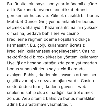
Bu tür sitelerin sayısı son yıllarda önemli ölçüde
arttı. Bu konuda oyuncuların dikkat etmesi
gereken bir husus var. Yüksek olasılıklı bir bonus
Metabet Güncel Giriş yerine anlamlı bir bonus
seçmek daha iyidir. Kazanma ihtimalinin yüksek
olmasına, bedava bahislere ve casino
kredilerine rağmen ödeme koşulları oldukça
karmaşıktır. Bu, çoğu kullanıcının ücretsiz
kredilerini kullanmasını engelleyecektir. Casino
sektöründeki birçok şirket bu yöntemi kullanıyor.
Üyeliği de hesaba kattığınızda para yatırmadan
bonus sunan sitelerin sayısı ciddi oranda
azalıyor. Bahis şirketlerinin sayısının artmasının
çeşitli avantaj ve dezavantajları vardır. Casino
sektöründeki tüm şirketlerin güvenilir web
sitelerine sahip olup olmadığını kontrol etmek
zordur. Web sitemiz bahis ve bonus meraklıları
adına bu araştırmayı yapmaktadır.