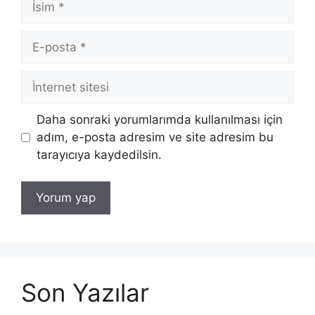
E-
posta
İnternet
sitesi
Daha sonraki yorumlarımda kullanılması için
adım, e-posta adresim ve site adresim bu
tarayıcıya kaydedilsin.
Son Yazılar