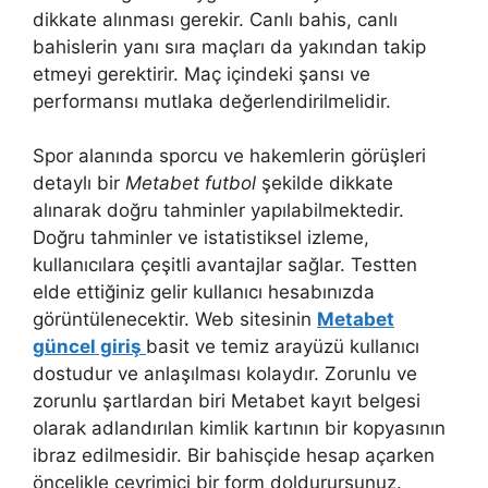
dikkate alınması gerekir. Canlı bahis, canlı
bahislerin yanı sıra maçları da yakından takip
etmeyi gerektirir. Maç içindeki şansı ve
performansı mutlaka değerlendirilmelidir.
Spor alanında sporcu ve hakemlerin görüşleri
detaylı bir
Metabet futbol
şekilde dikkate
alınarak doğru tahminler yapılabilmektedir.
Doğru tahminler ve istatistiksel izleme,
kullanıcılara çeşitli avantajlar sağlar. Testten
elde ettiğiniz gelir kullanıcı hesabınızda
görüntülenecektir. Web sitesinin
Metabet
güncel giriş
basit ve temiz arayüzü kullanıcı
dostudur ve anlaşılması kolaydır. Zorunlu ve
zorunlu şartlardan biri Metabet kayıt belgesi
olarak adlandırılan kimlik kartının bir kopyasının
ibraz edilmesidir. Bir bahisçide hesap açarken
öncelikle çevrimiçi bir form doldurursunuz.