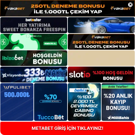
×
METABET GİRİŞ İÇİN TIKLAYINIZ!