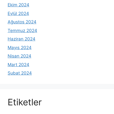
Ekim 2024
Eylül 2024
Ağustos 2024
Temmuz 2024
Haziran 2024
Mayıs 2024
Nisan 2024
Mart 2024
Şubat 2024
Etiketler