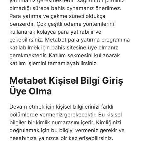
yatırmanız gerekmektedir. Sağlam bir planınız
olmadığı sürece bahis oynamanız önerilmez.
Para yatırma ve çekme süreci oldukça
benzerdir. Çok çeşitli ödeme yöntemlerini
kullanarak kolayca para yatırabilir ve
çekebilirsiniz. Metabet para yatırma programına
katılabilmek için bahis sitesine üye olmanız
gerekmektedir. Katılım sekmesini kullanarak
katılım işlemini tamamlayabilirsiniz.
Metabet Kişisel Bilgi Giriş
Üye Olma
Devam etmek için kişisel bilgilerinizi farklı
bölümlerde vermeniz gerekecektir. Bu kişisel
bilgiler bir kimlik numarasını içerir. Kimliğinizi
doğrulamak için bu bilgiyi vermeniz gerekir ve
hesabınıza yalnızca bir kez erişebilirsiniz.