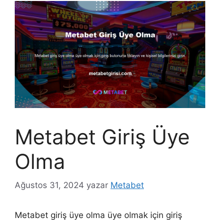
Metabet Giriş Üye
Olma
Ağustos 31, 2024
yazar
Metabet
Metabet giriş üye olma üye olmak için giriş