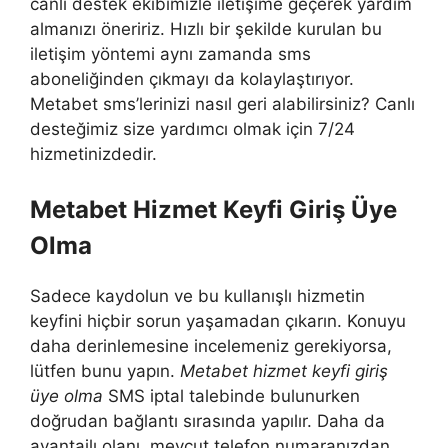
canlı destek ekibimizle iletişime geçerek yardım
almanızı öneririz. Hızlı bir şekilde kurulan bu
iletişim yöntemi aynı zamanda sms
aboneliğinden çıkmayı da kolaylaştırıyor.
Metabet sms’lerinizi nasıl geri alabilirsiniz? Canlı
desteğimiz size yardımcı olmak için 7/24
hizmetinizdedir.
Metabet Hizmet Keyfi Giriş Üye
Olma
Sadece kaydolun ve bu kullanışlı hizmetin
keyfini hiçbir sorun yaşamadan çıkarın. Konuyu
daha derinlemesine incelemeniz gerekiyorsa,
lütfen bunu yapın.
Metabet hizmet keyfi giriş
üye olma
SMS iptal talebinde bulunurken
doğrudan bağlantı sırasında yapılır. Daha da
avantajlı olanı, mevcut telefon numaranızdan