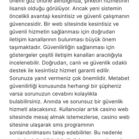
önemi göz önüne alındığında, şirketin hizmetinin
lisanslı olduğu görülüyor. Ancak yeni sistemin
öncelikli avantajı kesintisiz ve güvenli çalışmanın
güvencesidir. Bir web sitesinde kesintisiz ve
güvenli hizmetin sağlanması için doğrudan
iletişim kanallarının bulunması büyük önem
taşımaktadır. Güvenilirliğin sağlanması için
göstergeler çeşitli iletişim kanalları aracılığıyla
incelenebilir. Doğrudan, canlı ve güvenlik odaklı
destek ile kesintisiz hizmet garanti edilir.
Sorunuza yanıt vermeniz çok önemlidir. Metabet
güvenilirliği konusunda herhangi bir şüpheniz
varsa sorunuzun cevabını kolaylıkla
bulabilirsiniz. Anında ve sorunsuz bir güvenlik
hizmeti alacaksınız. Kullanıcılar artık casino web
sitesinde mesaj almak istemezlerse, casino web
sitesine ulaşarak sms programının
sonlandırılmasını talep edebilirler. Bu nedenle