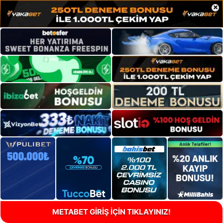
×
METABET GİRİŞ İÇİN TIKLAYINIZ!