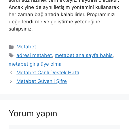
sorunsuz hizmet vermekteyiz. Faydası olacaktır.
Ancak yine de aynı iletişim yöntemini kullanarak
her zaman bağlantıda kalabilirler. Programınızı
değerlendirme ve geliştirme yeteneğine
sahipsiniz.
Kategoriler
Metabet
Etiketler
adresi metabet
,
metabet ana sayfa bahis
,
metabet giriş üye olma
Metabet Canlı Destek Hattı
Metabet Güvenli Şifre
Yorum yapın
Yorum