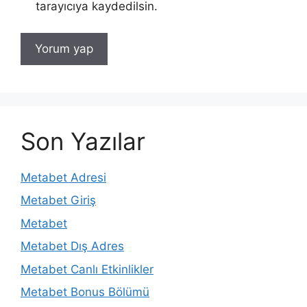
tarayıcıya kaydedilsin.
Son Yazılar
Metabet Adresi
Metabet Giriş
Metabet
Metabet Dış Adres
Metabet Canlı Etkinlikler
Metabet Bonus Bölümü