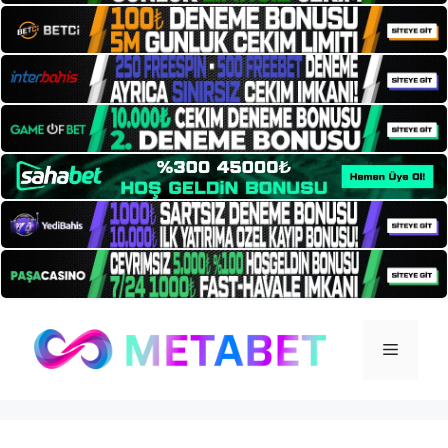
İçeriğe
atla
Menü