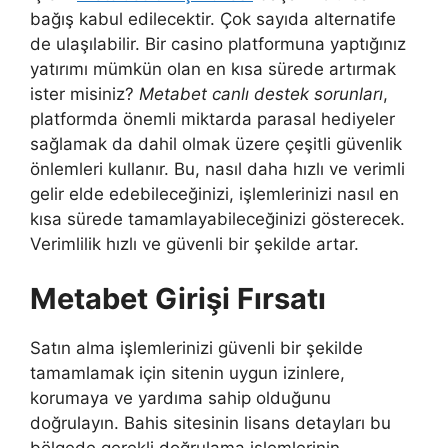
bağış kabul edilecektir. Çok sayıda alternatife
de ulaşılabilir. Bir casino platformuna yaptığınız
yatırımı mümkün olan en kısa sürede artırmak
ister misiniz?
Metabet canlı destek sorunları
,
platformda önemli miktarda parasal hediyeler
sağlamak da dahil olmak üzere çeşitli güvenlik
önlemleri kullanır. Bu, nasıl daha hızlı ve verimli
gelir elde edebileceğinizi, işlemlerinizi nasıl en
kısa sürede tamamlayabileceğinizi gösterecek.
Verimlilik hızlı ve güvenli bir şekilde artar.
Metabet Girişi Fırsatı
Satın alma işlemlerinizi güvenli bir şekilde
tamamlamak için sitenin uygun izinlere,
korumaya ve yardıma sahip olduğunu
doğrulayın. Bahis sitesinin lisans detayları bu