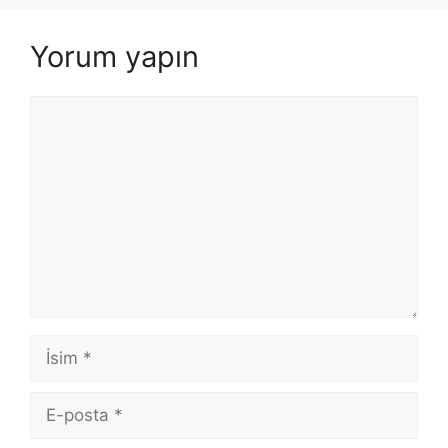
Yorum yapın
Yorum
İsim
E-
posta