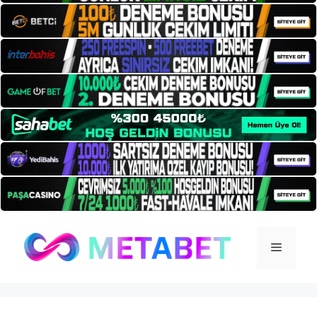
İçeriğe
atla
Menü