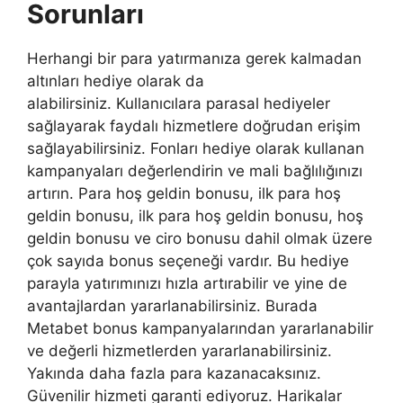
Sorunları
Herhangi bir para yatırmanıza gerek kalmadan
altınları hediye olarak da
alabilirsiniz. Kullanıcılara parasal hediyeler
sağlayarak faydalı hizmetlere doğrudan erişim
sağlayabilirsiniz. Fonları hediye olarak kullanan
kampanyaları değerlendirin ve mali bağlılığınızı
artırın. Para hoş geldin bonusu, ilk para hoş
geldin bonusu, ilk para hoş geldin bonusu, hoş
geldin bonusu ve ciro bonusu dahil olmak üzere
çok sayıda bonus seçeneği vardır. Bu hediye
parayla yatırımınızı hızla artırabilir ve yine de
avantajlardan yararlanabilirsiniz. Burada
Metabet bonus kampanyalarından yararlanabilir
ve değerli hizmetlerden yararlanabilirsiniz.
Yakında daha fazla para kazanacaksınız.
Güvenilir hizmeti garanti ediyoruz. Harikalar