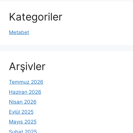
Kategoriler
Metabet
Arşivler
Temmuz 2026
Haziran 2026
Nisan 2026
Eylül 2025
Mayıs 2025
Şubat 2025