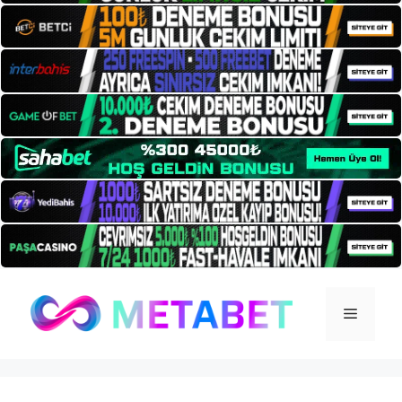
İçeriğe
atla
Menü