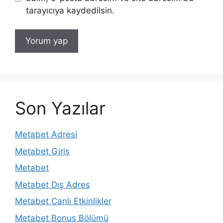
tarayıcıya kaydedilsin.
Son Yazılar
Metabet Adresi
Metabet Giriş
Metabet
Metabet Dış Adres
Metabet Canlı Etkinlikler
Metabet Bonus Bölümü