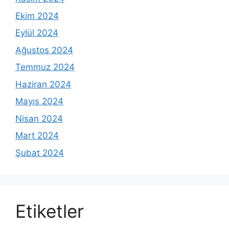
Ekim 2024
Eylül 2024
Ağustos 2024
Temmuz 2024
Haziran 2024
Mayıs 2024
Nisan 2024
Mart 2024
Şubat 2024
Etiketler