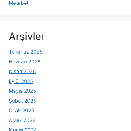
Metabet
Arşivler
Temmuz 2026
Haziran 2026
Nisan 2026
Eylül 2025
Mayıs 2025
Şubat 2025
Ocak 2025
Aralık 2024
Kasım 2024