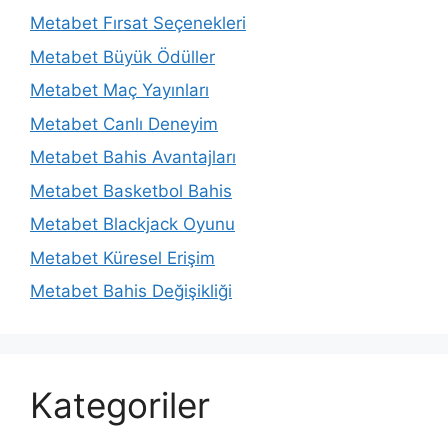
Metabet Fırsat Seçenekleri
Metabet Büyük Ödüller
Metabet Maç Yayınları
Metabet Canlı Deneyim
Metabet Bahis Avantajları
Metabet Basketbol Bahis
Metabet Blackjack Oyunu
Metabet Küresel Erişim
Metabet Bahis Değişikliği
Kategoriler