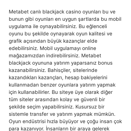
Metabet canlı blackjack casino oyunları bu ve
bunun gibi oyunları en uygun şartlarda bu mobil
uygulama ile oynayabilirsiniz. Bu eğlenceli
oyunu bu şekilde oynayarak oyun kalitesi ve
grafik açısından büyük kazançlar elde
edebilirsiniz. Mobil uygulamayı online
mağazamızdan indirebilirsiniz. Metabet
blackjack oyununa yatırım yaparsanız bonus
kazanabilirsiniz. Bahisçiler, sitelerinde
kazandıkları kazançları, hesap bakiyelerini
kullanmadan benzer oyunlara yatırım yapmak
için kullanabilirler. Bu siteye üye olarak diğer
tüm siteler arasından kolay ve güvenli bir
şekilde seçim yapabilirsiniz. Kusursuz bir
sistemle transfer ve yatırım yapmak mümkün.
Oyun endüstrisi hızla büyüyor ve çoğu insan çok
para kazanıyor. İnsanların bir araya gelerek