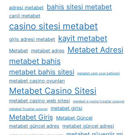
bahis sitesi metabet
adresi metabet
canli metabet
casino sitesi metabet
kayit metabet
giris adresi metabet
Metabet Adresi
Metabet
metabet adres
metabet bahis
metabet bahis sitesi
metabet canlı spor bahisleri
metabet casino oyunları
Metabet Casino Sitesi
metabet casino web sitesi
metabet e-posta fırsatlar sunuyor
metabet girisi
metabet fırsatlar sunuyor
Metabet Giriş
Metabet Güncel
metabet güncel adres
metabet güncel adresi
metabet güvenlir mi