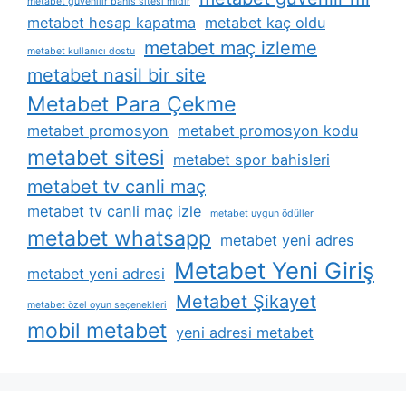
metabet güvenilir bahis sitesi midir
metabet hesap kapatma
metabet kaç oldu
metabet maç izleme
metabet kullanıcı dostu
metabet nasil bir site
Metabet Para Çekme
metabet promosyon
metabet promosyon kodu
metabet sitesi
metabet spor bahisleri
metabet tv canli maç
metabet tv canli maç izle
metabet uygun ödüller
metabet whatsapp
metabet yeni adres
Metabet Yeni Giriş
metabet yeni adresi
Metabet Şikayet
metabet özel oyun seçenekleri
mobil metabet
yeni adresi metabet