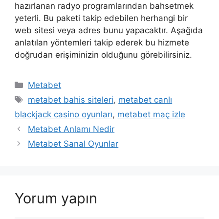
hazırlanan radyo programlarından bahsetmek
yeterli. Bu paketi takip edebilen herhangi bir
web sitesi veya adres bunu yapacaktır. Aşağıda
anlatılan yöntemleri takip ederek bu hizmete
doğrudan erişiminizin olduğunu görebilirsiniz.
Kategoriler
Metabet
Etiketler
metabet bahis siteleri
,
metabet canlı
blackjack casino oyunları
,
metabet maç izle
Metabet Anlamı Nedir
Metabet Sanal Oyunlar
Yorum yapın