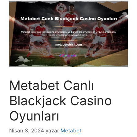
Metabet Canlı
Blackjack Casino
Oyunları
Nisan 3, 2024
yazar
Metabet