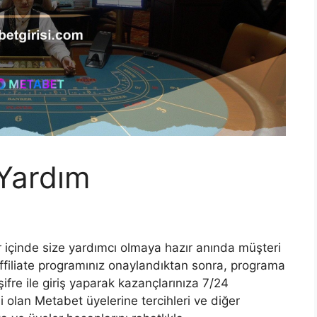
Yardım
içinde size yardımcı olmaya hazır anında müşteri
 Affiliate programınız onaylandıktan sonra, programa
ifre ile giriş yaparak kazançlarınıza 7/24
i olan Metabet üyelerine tercihleri ​​ve diğer