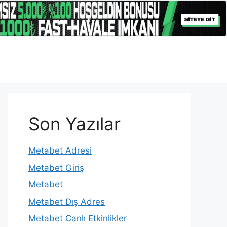
Son Yazılar
Metabet Adresi
Metabet Giriş
Metabet
Metabet Dış Adres
Metabet Canlı Etkinlikler